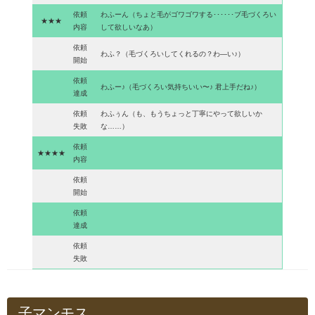
依頼
わふーん（ちょと毛がゴワゴワする･･････ブ毛づくろい
★★★
内容
して欲しいなあ）
依頼
わふ？（毛づくろいしてくれるの？わ―い♪）
開始
依頼
わふー♪（毛づくろい気持ちいい〜♪ 君上手だね♪）
達成
依頼
わふぅん（も、もうちょっと丁寧にやって欲しいか
失敗
な……）
依頼
★★★★
内容
依頼
開始
依頼
達成
依頼
失敗
子マンモス