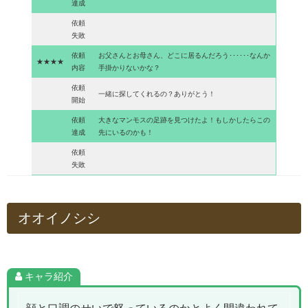
達成
依頼
失敗
依頼
お父さんとお母さん、どこに居るんだろう･･････なんか
★★★★
内容
手掛かりないかな？
依頼
一緒に探してくれるの？ありがとう！
開始
依頼
大きなマンモスの足跡を見つけたよ！もしかしたらこの
達成
先にいるのかも！
依頼
失敗
オオイノシシ
キャラ紹介