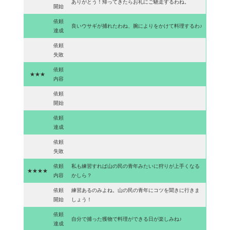
ありがとう！帰ってきたらお礼にご馳走するわね。
開始
依頼
良いウサギが捕れたわね、腕によりをかけて料理するわ♪
達成
依頼
失敗
依頼
★★★
内容
依頼
開始
依頼
達成
依頼
失敗
依頼
私も練習すれば山の民の青年みたいに狩りが上手くなる
★★★★
内容
かしら？
依頼
練習あるのみよね。山の民の青年にコツを聞きに行きま
開始
しょう！
依頼
自分で捕った獲物で料理ができる日が楽しみね♪
達成