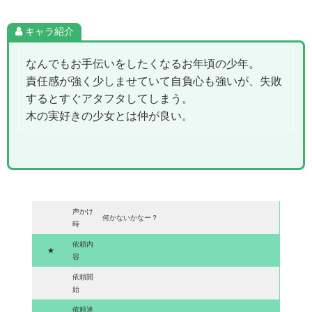
キャラ紹介
なんでもお手伝いをしたくなるお年頃の少年。
責任感が強く少しませていて自負心も強いが、失敗
するとすぐアタフタしてしまう。
木の実好きの少女とは仲が良い。
声かけ
何かないかなー？
時
依頼内
★
容
依頼開
始
依頼達