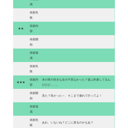
成
依頼失
敗
依頼内
★★
容
依頼開
始
依頼達
成
依頼失
敗
依頼内
木の実が好きな女の子見なかった？遊ぶ約束してるん
★★★
容
だけど……。
依頼開
見た？良かった～、そこまで連れて行ってよ！
始
依頼達
成
依頼失
あれ、いないね？どこに居るのかなあ？
敗