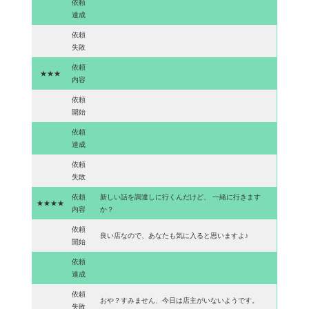
依頼
達成
依頼
失敗
依頼
★★★
内容
依頼
開始
依頼
達成
依頼
失敗
依頼
新しい話を調達しに行くんだけど、 一緒に行きます
★★★★
内容
か？
依頼
良い店なので、あなたも気に入ると思いますよ♪
開始
依頼
達成
依頼
おや？すみません、今日は店主がいないようです。
失敗