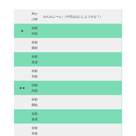
声か
わんわふーん♪（今日はなにしようかな？）
け時
依頼
★
内容
依頼
開始
依頼
達成
依頼
失敗
依頼
★★
内容
依頼
開始
依頼
達成
依頼
失敗