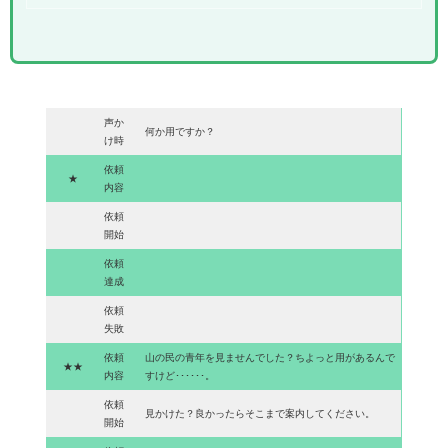
声か
何か用ですか？
け時
依頼
★
内容
依頼
開始
依頼
達成
依頼
失敗
依頼
山の民の青年を見ませんでした？ちよっと用があるんで
★★
内容
すけど･･････。
依頼
見かけた？良かったらそこまで案内してください。
開始