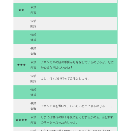
依頼
★★
内容
依頼
開始
依頼
達成
依頼
失敗
依頼
子マンモスの親の手掛かりを探しているのじゃが、なに
★★★
内容
か心当たりはないかね？
依頼
よし、行くだけ行ってみるとしよう。
開始
依頼
達成
依頼
子マンモスを置いて、いったいどこに居るのじゃ……。
失敗
依頼
たまには群れの様子を見に行くとするかのぉ。昔は群れ
★★★★
内容
のリーダーだったのじゃよ。
依頼
お主も一緒に行くのか？いいじゃろう、ついてきなさ