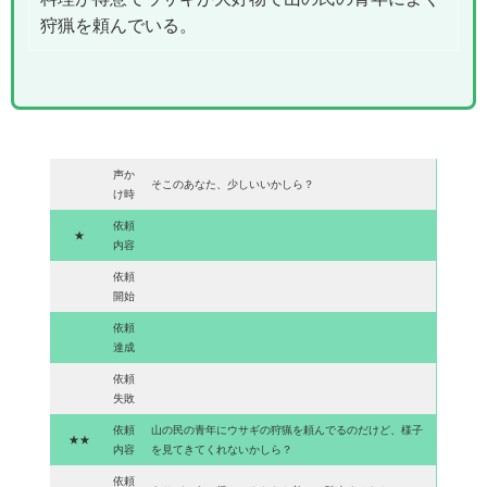
狩猟を頼んでいる。
声か
そこのあなた、少しいいかしら？
け時
依頼
★
内容
依頼
開始
依頼
達成
依頼
失敗
依頼
山の民の青年にウサギの狩猟を頼んでるのだけど、様子
★★
内容
を見てきてくれないかしら？
依頼