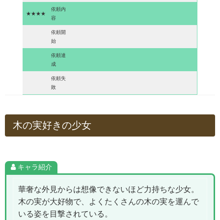
依頼内
★★★★
容
依頼開
始
依頼達
成
依頼失
敗
木の実好きの少女
キャラ紹介
華奢な外見からは想像できないほど力持ちな少女。
木の実が大好物で、よくたくさんの木の実を運んで
いる姿を目撃されている。