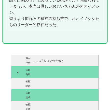
顔と口調のせいで怒っているのかとよく間違われて
しまうが、本当は優しいおじいちゃんのオオイノシ
シ。
習うより慣れろの精神の持ち主で、オオイノシシた
ちのリーダー的存在だった。
声か
……どうしたものかのぉ？
け時
依頼
★
内容
依頼
開始
依頼
達成
依頼
失敗