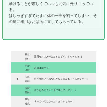
動けることが嬉しくていつも元気に走り回ってい
る。
はしゃぎすぎてたまに体の一部を割ってしまい、そ
の度に器用なおばあに直してもらっている。
解放
器用なおばあのおたすけポイントを50にする
条件
声か
あはははーっ。
け時
依頼
★
何か面白いものないかな？何かあったら教えてー♪
内容
依頼
何かあるの？そこまで連れてってよー♪
開始
依頼
すっごい楽しかった！ありがとねー♪
達成