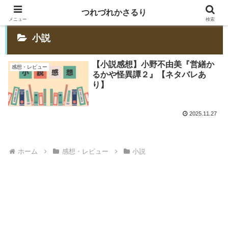
つれづれかさるり
メニュー
検索
小説
【小説感想】小野不由美『営繕か
感想・レビュー
るかや怪異譚２』【ネタバレあ
り】
2025.11.27
ホーム
感想・レビュー
小説