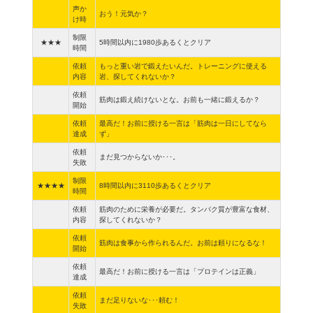
声か
おう！元気か？
け時
制限
★★★
5時間以内に1980歩あるくとクリア
時間
依頼
もっと重い岩で鍛えたいんだ。トレーニングに使える
内容
岩、探してくれないか？
依頼
筋肉は鍛え続けないとな。お前も一緒に鍛えるか？
開始
依頼
最高だ！お前に授ける一言は「筋肉は一日にしてなら
達成
ず」
依頼
まだ見つからないか･･･。
失敗
制限
★★★★
8時間以内に3110歩あるくとクリア
時間
依頼
筋肉のために栄養が必要だ。タンパク質が豊富な食材、
内容
探してくれないか？
依頼
筋肉は食事から作られるんだ。お前は頼りになるな！
開始
依頼
最高だ！お前に授ける一言は「プロテインは正義」
達成
依頼
まだ足りないな･･･頼む！
失敗