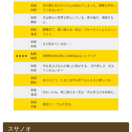
依頼
月の満ち欠けのリズムが乱れてしまった。調整を手伝っ
内容
てくれないか？
依頼
月は静かに世界を照らしている。君の協力、感謝する
開始
よ。
依頼
調整完了。君に授ける一言は「ブルーライトよりムーン
達成
ライト」
依頼
まだ乱れているね･･･。
失敗
制限
★★★★
3時間30分以内に1280歩あるくとクリア
時間
依頼
月を見上げる人が減った気がする。 月の美しさ、伝え
内容
てくれないか？
依頼
ありがとう。たまには月も見てもらえると嬉しいな。
開始
依頼
伝わったね。君に授ける一言は「月を見上げる余裕を」
達成
依頼
残念だ･･･でも大丈夫。
失敗
スサノオ