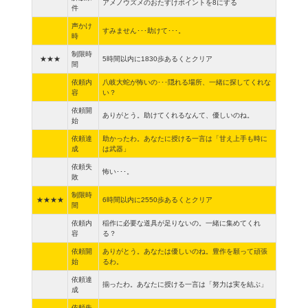
アメノウズメのおたすけポイントを8にする
件
声かけ
すみません･･･助けて･･･。
時
制限時
★★★
5時間以内に1830歩あるくとクリア
間
依頼内
八岐大蛇が怖いの･･･隠れる場所、一緒に探してくれな
容
い？
依頼開
ありがとう。助けてくれるなんて、優しいのね。
始
依頼達
助かったわ。あなたに授ける一言は「甘え上手も時に
成
は武器」
依頼失
怖い･･･。
敗
制限時
★★★★
6時間以内に2550歩あるくとクリア
間
依頼内
稲作に必要な道具が足りないの。一緒に集めてくれ
容
る？
依頼開
ありがとう。あなたは優しいのね。豊作を願って頑張
始
るわ。
依頼達
揃ったわ。あなたに授ける一言は「努力は実を結ぶ」
成
依頼失