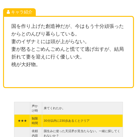
キャラ紹介
国を作り上げた創造神だが、今はもう十分頑張った
からとのんびり暮らしている。
妻のイザナミには頭が上がらない。
妻が怒るとごめんごめんと慌てて逃げ出すが、結局
折れて妻を迎えに行く優しい夫。
桃が大好物。
声か
来てくれたか。
け時
制限
★★★
30分以内に230歩あるくとクリア
時間
依頼
国生みに使った天沼矛が見当たらない。一緒に探してく
内容
れないか？