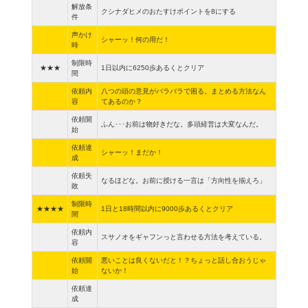
解放条
クシナダヒメのおたすけポイントを8にする
件
声かけ
シャーッ！何の用だ！
時
制限時
★★★
1日以内に6250歩あるくとクリア
間
依頼内
八つの頭の意見がバラバラで困る。まとめる方法なん
容
てあるのか？
依頼開
ふん･･･お前は物好きだな。多頭経営は大変なんだ。
始
依頼達
シャーッ！まだか！
成
依頼失
なるほどな。お前に授ける一言は「方向性を揃えろ」
敗
制限時
★★★★
1日と18時間以内に9000歩あるくとクリア
間
依頼内
スサノオをギャフンっと言わせる方法を考えている。
容
依頼開
悪いことは良くないだと！？ちょっと話し合おうじゃ
始
ないか！
依頼達
成