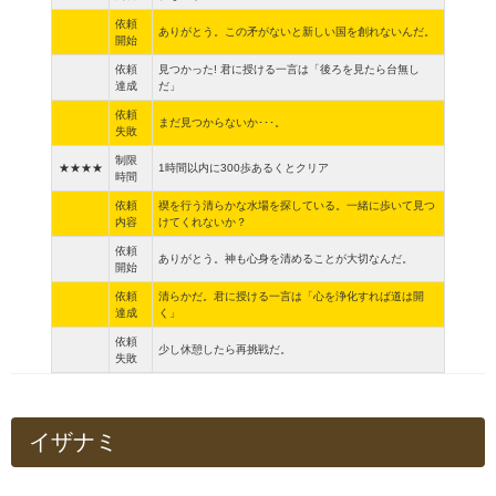
依頼
ありがとう。この矛がないと新しい国を創れないんだ。
開始
依頼
見つかった! 君に授ける一言は「後ろを見たら台無し
達成
だ」
依頼
まだ見つからないか･･･。
失敗
制限
★★★★
1時間以内に300歩あるくとクリア
時間
依頼
禊を行う清らかな水場を探している。一緒に歩いて見つ
内容
けてくれないか？
依頼
ありがとう。神も心身を清めることが大切なんだ。
開始
依頼
清らかだ。君に授ける一言は「心を浄化すれば道は開
達成
く」
依頼
少し休憩したら再挑戦だ。
失敗
イザナミ