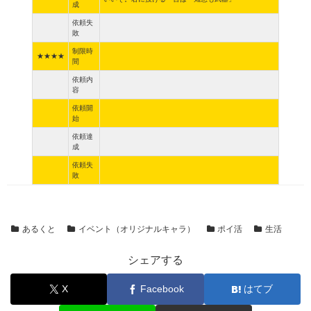
成
依頼失
敗
制限時
★★★★
間
依頼内
容
依頼開
始
依頼達
成
依頼失
敗
あるくと
イベント（オリジナルキャラ）
ポイ活
生活
シェアする
X
Facebook
はてブ