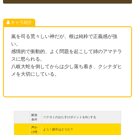
キャラ紹介
嵐を司る荒々しい神だが、根は純粋で正義感が強
い。
感情的で衝動的、よく問題を起こして姉のアマテラ
スに怒られる。
八岐大蛇を倒してからは少し落ち着き、クシナダヒ
メを大切にしている。
解放
ツクヨミのおたすけポイントを8にする
条件
声か
よう！調子はどうだ？
け時