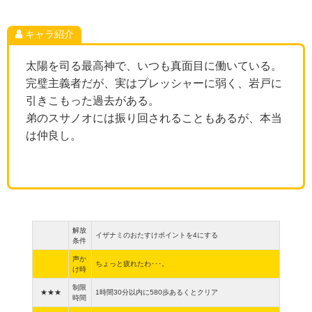
キャラ紹介
太陽を司る最高神で、いつも真面目に働いている。
完璧主義者だが、実はプレッシャーに弱く、岩戸に
引きこもった過去がある。
弟のスサノオには振り回されることもあるが、本当
は仲良し。
解放
イザナミのおたすけポイントを4にする
条件
声か
ちょっと疲れたわ･･･。
け時
制限
★★★
1時間30分以内に580歩あるくとクリア
時間