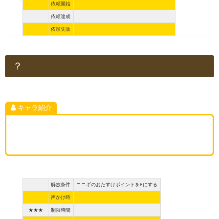
依頼開始
依頼達成
依頼失敗
？
キャラ紹介
解放条件
ニニギのおたすけポイントを8にする
声かけ時
★★★
制限時間