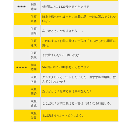
制限
★★★
4時間以内に1320歩あるくとクリア
時間
依頼
姉上を怒らせちまった。謝罪の品、一緒に選んでくれな
内容
いか？
依頼
ありがとう。やりすぎたな･･･。
開始
依頼
これにする！お前に授ける一言は「やらかしたら素直に
達成
謝れ」
依頼
まだ決まらない･･･困ったな。
失敗
制限
★★★★
5時間以内に2100歩あるくとクリア
時間
依頼
クシナダヒメとデートしたいんだ。おすすめの場所、教
内容
えてくれないか？
依頼
ありがとう！恋する男は真剣なんだ！
開始
依頼
ここだな！お前に授ける一言は「好きなら行動しろ」
達成
依頼
まだ決まらない･･･どうしよう。
失敗