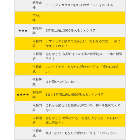
解放条
アメノタヂカラオのおたすけポイントを8にする
件
声かけ
時
制限時
★★★
9時間以内に3600歩あるくとクリア
間
依頼内
アマテラスが疲れてるみたい。笑わせる方法、一緒に
容
考えてくれる？
依頼開
ありがとう♪笑顔にするのが私の役目なの！一緒に頑張
始
ろう！
依頼達
いいアイデア！あなたに授ける一言は 「疲れには笑
成
い」
依頼失
まだ思いつかないね･･･。
敗
制限時
★★★★
1日と8時間以内に6800歩あるくとクリア
間
依頼内
これから踊るけど観客が少ないの。神々を集めてくれ
容
ない？
依頼開
ありがとう♪観客がいないと盛り上がらないからね！一
始
緒に呼ぼう！
依頼達
集まったね！あなたに授ける一言は 「バズらせろ」
成