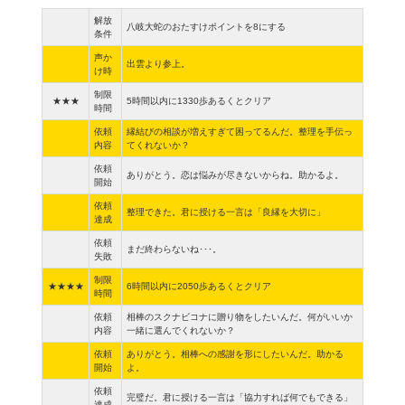
解放
八岐大蛇のおたすけポイントを8にする
条件
声か
出雲より参上。
け時
制限
★★★
5時間以内に1330歩あるくとクリア
時間
依頼
縁結びの相談が増えすぎて困ってるんだ。整理を手伝っ
内容
てくれないか？
依頼
ありがとう。恋は悩みが尽きないからね。助かるよ。
開始
依頼
整理できた。君に授ける一言は「良縁を大切に」
達成
依頼
まだ終わらないね･･･。
失敗
制限
★★★★
6時間以内に2050歩あるくとクリア
時間
依頼
相棒のスクナビコナに贈り物をしたいんだ。何がいいか
内容
一緒に選んでくれないか？
依頼
ありがとう。相棒への感謝を形にしたいんだ。助かる
開始
よ。
依頼
完璧だ。君に授ける一言は「協力すれば何でもできる」
達成