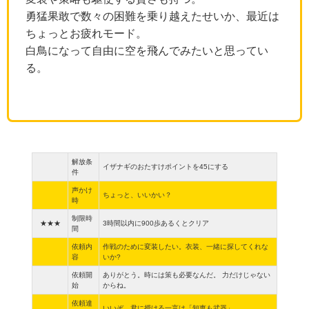
勇猛果敢で数々の困難を乗り越えたせいか、最近は
ちょっとお疲れモード。 
白鳥になって自由に空を飛んでみたいと思ってい
る。
解放条
イザナギのおたすけポイントを45にする
件
声かけ
ちょっと、いいかい？
時
制限時
★★★
3時間以内に900歩あるくとクリア
間
依頼内
作戦のために変装したい。衣装、一緒に探してくれな
容
いか?
依頼開
ありがとう。時には策も必要なんだ。 力だけじゃない
始
からね。
依頼達
いいぞ。君に授ける一言は「知恵も武器」