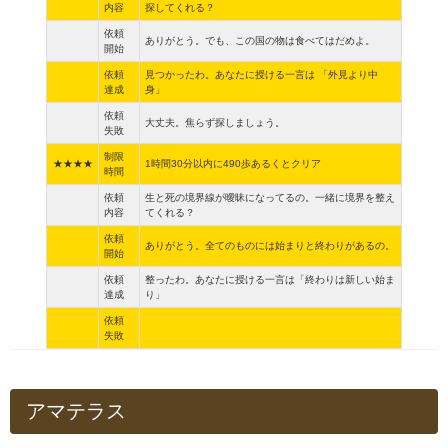
内容
探してくれる？
依頼
ありがとう。でも、この国の物は食べてはだめよ。
開始
依頼
見つかったわ。あなたに授ける一言は 「外見より中
達成
身」
依頼
大丈夫。焦らず探しましょう。
失敗
制限
★★★★
1時間30分以内に490歩あるくとクリア
時間
依頼
生と死の境界線が曖昧になってるの。一緒に境界を整え
内容
てくれる？
依頼
ありがとう。全てのものには始まりと終わりがあるの。
開始
依頼
整ったわ。あなたに授ける一言は「終わりは新しい始ま
達成
り」
依頼
失敗
アマテラス