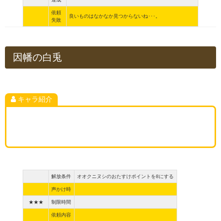
依頼
良いものはなかなか見つからないね･･･。
失敗
因幡の白兎
キャラ紹介
解放条件
オオクニヌシのおたすけポイントを8にする
声かけ時
★★★
制限時間
依頼内容