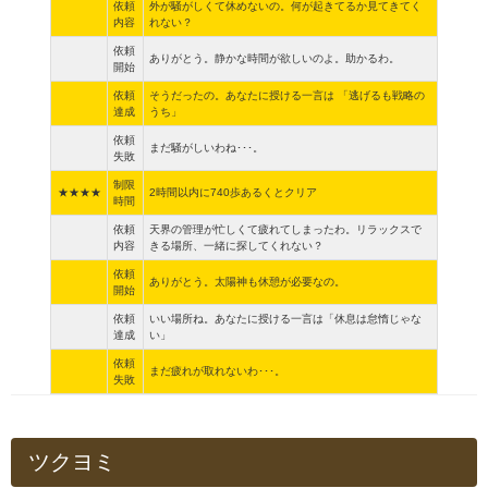
依頼
外が騒がしくて休めないの。何が起きてるか見てきてく
内容
れない？
依頼
ありがとう。静かな時間が欲しいのよ。助かるわ。
開始
依頼
そうだったの。あなたに授ける一言は 「逃げるも戦略の
達成
うち」
依頼
まだ騒がしいわね･･･。
失敗
制限
★★★★
2時間以内に740歩あるくとクリア
時間
依頼
天界の管理が忙しくて疲れてしまったわ。リラックスで
内容
きる場所、一緒に探してくれない？
依頼
ありがとう。太陽神も休憩が必要なの。
開始
依頼
いい場所ね。あなたに授ける一言は「休息は怠惰じゃな
達成
い」
依頼
まだ疲れが取れないわ･･･。
失敗
ツクヨミ