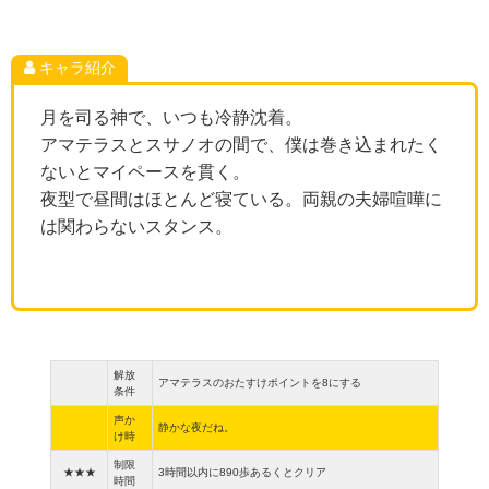
キャラ紹介
月を司る神で、いつも冷静沈着。
アマテラスとスサノオの間で、僕は巻き込まれたく
ないとマイペースを貫く。
夜型で昼間はほとんど寝ている。両親の夫婦喧嘩に
は関わらないスタンス。
解放
アマテラスのおたすけポイントを8にする
条件
声か
静かな夜だね。
け時
制限
★★★
3時間以内に890歩あるくとクリア
時間