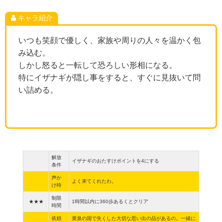
キャラ紹介
いつも笑顔で優しく、家族や周りの人々を温かく包
み込む。
しかし怒ると一転して恐ろしい形相になる。
特にイザナギが隠し事をすると、すぐに見抜いて問
い詰める。
解放
イザナギのおたすけポイントを4にする
条件
声か
よく来てくれたわ。
け時
制限
★★★
1時間以内に360歩あるくとクリア
時間
依頼
黄泉の国で失くした大切な思い出の品があるの。一緒に