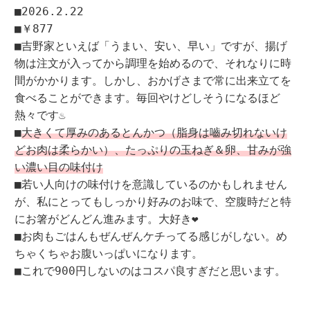
■2026.2.22
■￥877
■吉野家といえば「うまい、安い、早い」ですが、揚げ
物は注文が入ってから調理を始めるので、それなりに時
間がかかります。しかし、おかげさまで常に出来立てを
食べることができます。毎回やけどしそうになるほど
熱々です♨
■
大きくて厚みのあるとんかつ（脂身は嚙み切れないけ
どお肉は柔らかい）、たっぷりの玉ねぎ＆卵、甘みが強
い濃い目の味付け
■若い人向けの味付けを意識しているのかもしれません
が、私にとってもしっかり好みのお味で、空腹時だと特
にお箸がどんどん進みます。大好き❤
■お肉もごはんもぜんぜんケチってる感じがしない。め
ちゃくちゃお腹いっぱいになります。
■これで900円しないのはコスパ良すぎだと思います。