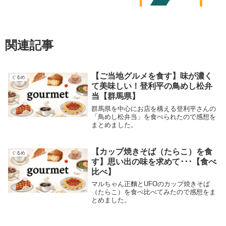
関連記事
【ご当地グルメを食す】味が濃く
ぐるめ
て美味しい！登利平の鳥めし松弁
当【群馬県】
群馬県を中心にお店を構える登利平さんの
「鳥めし松弁当」を食べられたので感想を
まとめました。
【カップ焼きそば（たらこ）を食
ぐるめ
す】思い出の味を求めて･･･【食べ
比べ】
マルちゃん正麵とUFOのカップ焼きそば
（たらこ）を食べ比べてみたので感想をま
とめました。