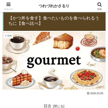
つれづれかさるり
メニュー
検索
【かつ丼を食す】食べたいものを食べられるう
ちに【食べ比べ】
ぐるめ
2026.03.05
目次