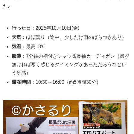
た♪
行った日
：2025年10月10日(金)
天気
：ほぼ曇り（途中、少しだけ雨のぱらつきあり）
気温
：最高18℃
服装
：7分袖の襟付きシャツ＆長袖カーディガン（襟が
無ければ寒く感じるタイミングがあっただろうなとい
う所感）
滞在時間
：10:30～16:00（約5時間30分）