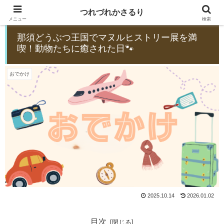
つれづれかさるり
メニュー
検索
那須どうぶつ王国でマヌルヒストリー展を満
喫！動物たちに癒された日🐾
おでかけ
2025.10.14
2026.01.02
目次