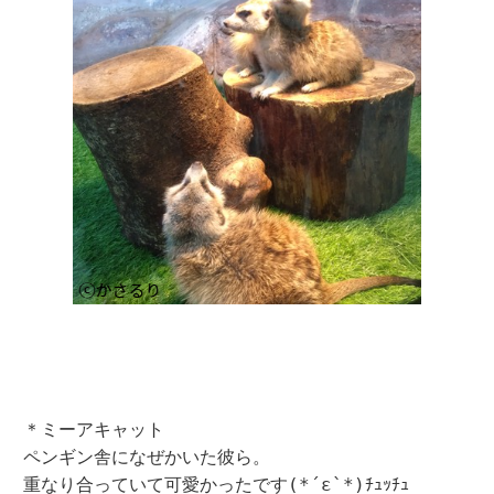
＊ミーアキャット
ペンギン舎になぜかいた彼ら。
重なり合っていて可愛かったです(*´ε`*)ﾁｭｯﾁｭ